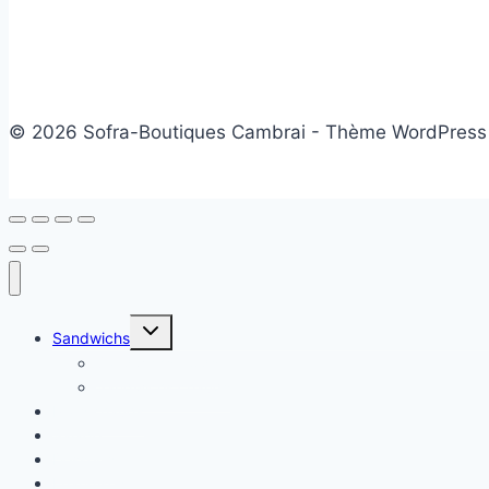
© 2026 Sofra-Boutiques Cambrai - Thème WordPress
Ouvrir/fermer
Sandwichs
le
menu
Sandwichs froids
enfant
Sandwichs chauds
Plats chauds
Salade
Desserts
Friandises