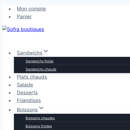
Aller
Aller
Mon compte
au
au
Panier
contenu
contenu
Sandwichs
Sandwichs froids
Sandwichs chauds
Plats chauds
Salade
Desserts
Friandises
Boissons
Boissons chaudes
Boissons froides