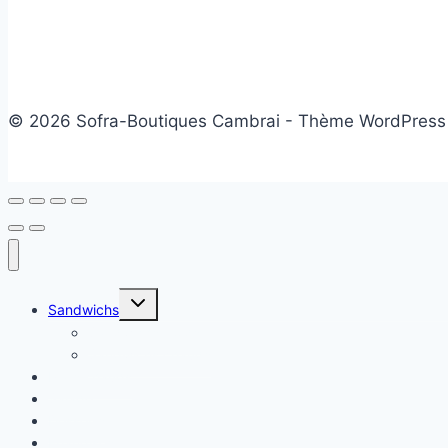
© 2026 Sofra-Boutiques Cambrai - Thème WordPress
Ouvrir/fermer
Sandwichs
le
menu
Sandwichs froids
enfant
Sandwichs chauds
Plats chauds
Salade
Desserts
Friandises