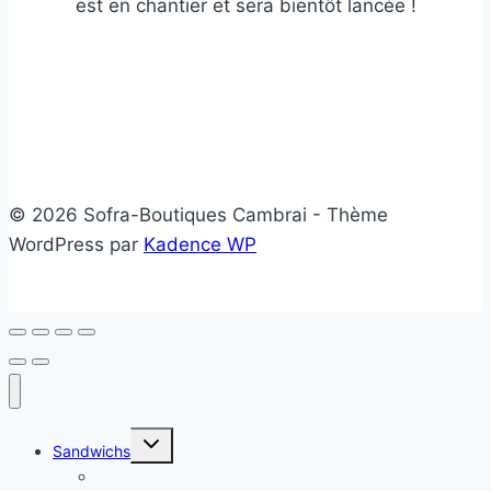
est en chantier et sera bientôt lancée !
© 2026 Sofra-Boutiques Cambrai - Thème
WordPress par
Kadence WP
Ouvrir/fermer
Sandwichs
le
menu
Sandwichs froids
enfant