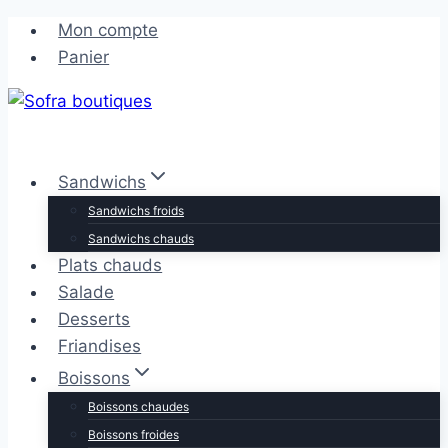
Aller
Aller
Mon compte
au
au
Panier
contenu
contenu
Sandwichs
Sandwichs froids
Sandwichs chauds
Plats chauds
Salade
Desserts
Friandises
Boissons
Boissons chaudes
Boissons froides