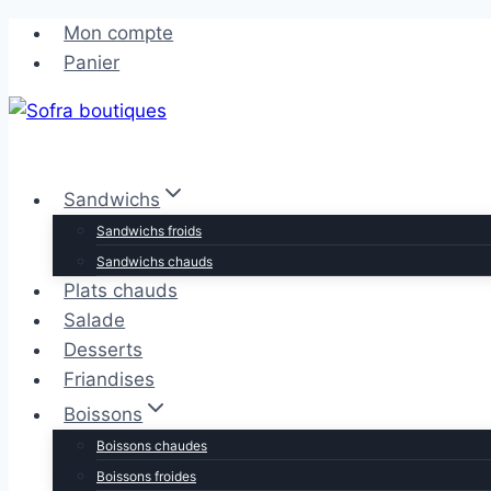
Aller
Aller
Mon compte
au
au
Panier
contenu
contenu
Sandwichs
Sandwichs froids
Sandwichs chauds
Plats chauds
Salade
Desserts
Friandises
Boissons
Boissons chaudes
Boissons froides