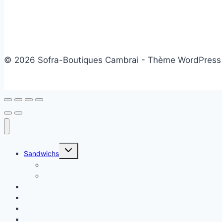
© 2026 Sofra-Boutiques Cambrai - Thème WordPress
Ouvrir/fermer
Sandwichs
le
menu
Sandwichs froids
enfant
Sandwichs chauds
Plats chauds
Salade
Desserts
Friandises