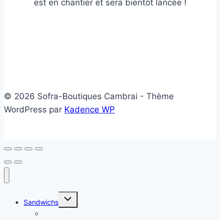
est en chantier et sera bientôt lancée !
© 2026 Sofra-Boutiques Cambrai - Thème
WordPress par
Kadence WP
Ouvrir/fermer
Sandwichs
le
menu
Sandwichs froids
enfant