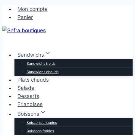
Aller
Aller
Mon compte
au
au
Panier
contenu
contenu
Sandwichs
Sandwichs froids
Sandwichs chauds
Plats chauds
Salade
Desserts
Friandises
Boissons
Boissons chaudes
Boissons froides