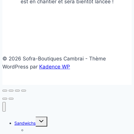
est en chantier et sera bientôt lancée !
© 2026 Sofra-Boutiques Cambrai - Thème
WordPress par
Kadence WP
Ouvrir/fermer
Sandwichs
le
menu
Sandwichs froids
enfant