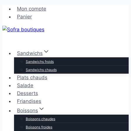
Aller
Aller
Mon compte
au
au
Panier
contenu
contenu
Sandwichs
Sandwichs froids
Sandwichs chauds
Plats chauds
Salade
Desserts
Friandises
Boissons
Boissons chaudes
Boissons froides