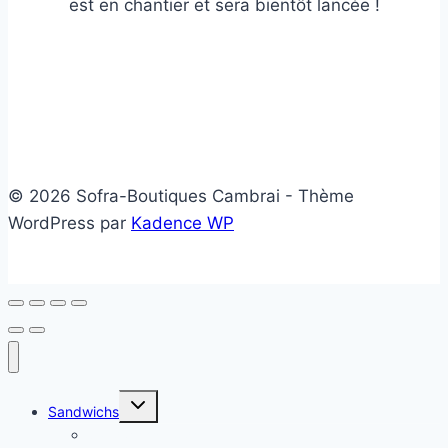
est en chantier et sera bientôt lancée !
© 2026 Sofra-Boutiques Cambrai - Thème
WordPress par
Kadence WP
Ouvrir/fermer
Sandwichs
le
menu
Sandwichs froids
enfant