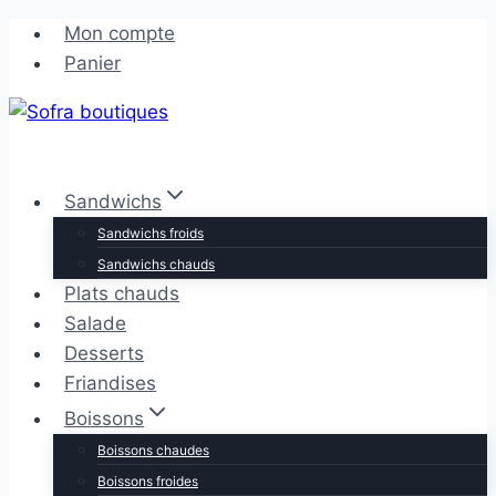
Aller
Aller
Mon compte
au
au
Panier
contenu
contenu
Sandwichs
Sandwichs froids
Sandwichs chauds
Plats chauds
Salade
Desserts
Friandises
Boissons
Boissons chaudes
Boissons froides