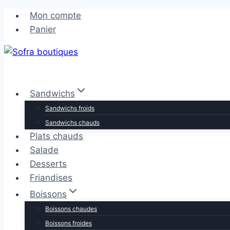
Aller
Aller
Mon compte
au
au
Panier
contenu
contenu
Sandwichs
Sandwichs froids
Sandwichs chauds
Plats chauds
Salade
Desserts
Friandises
Boissons
Boissons chaudes
Boissons froides