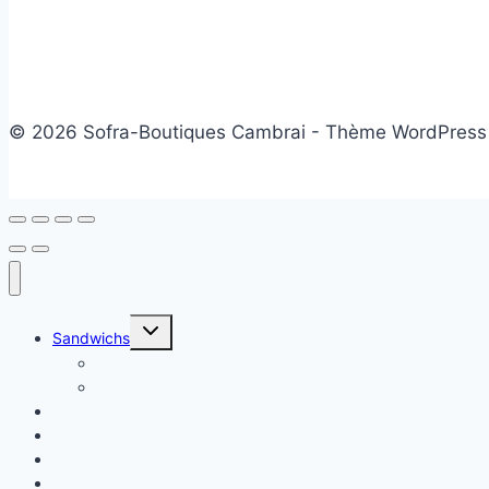
© 2026 Sofra-Boutiques Cambrai - Thème WordPress
Ouvrir/fermer
Sandwichs
le
menu
Sandwichs froids
enfant
Sandwichs chauds
Plats chauds
Salade
Desserts
Friandises