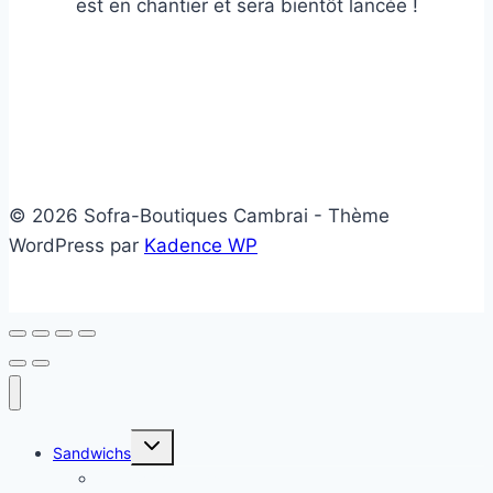
est en chantier et sera bientôt lancée !
© 2026 Sofra-Boutiques Cambrai - Thème
WordPress par
Kadence WP
Ouvrir/fermer
Sandwichs
le
menu
Sandwichs froids
enfant