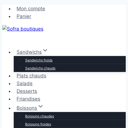
Aller
Aller
Mon compte
au
au
Panier
contenu
contenu
Sandwichs
Sandwichs froids
Sandwichs chauds
Plats chauds
Salade
Desserts
Friandises
Boissons
Boissons chaudes
Boissons froides