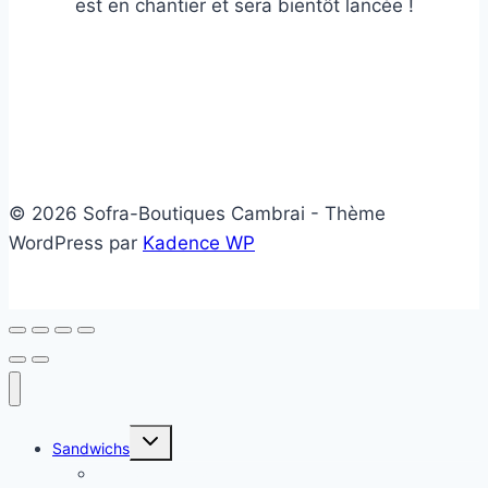
est en chantier et sera bientôt lancée !
© 2026 Sofra-Boutiques Cambrai - Thème
WordPress par
Kadence WP
Ouvrir/fermer
Sandwichs
le
menu
Sandwichs froids
enfant