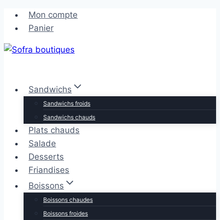
Aller
Aller
Mon compte
au
au
Panier
contenu
contenu
Sandwichs
Sandwichs froids
Sandwichs chauds
Plats chauds
Salade
Desserts
Friandises
Boissons
Boissons chaudes
Boissons froides