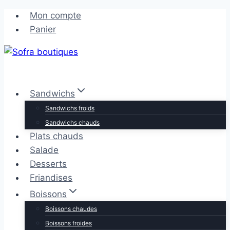
Aller
Aller
Mon compte
au
au
Panier
contenu
contenu
Sandwichs
Sandwichs froids
Sandwichs chauds
Plats chauds
Salade
Desserts
Friandises
Boissons
Boissons chaudes
Boissons froides