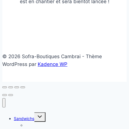
est en chantier et sera bientôt lancée !
© 2026 Sofra-Boutiques Cambrai - Thème
WordPress par
Kadence WP
Ouvrir/fermer
Sandwichs
le
menu
Sandwichs froids
enfant