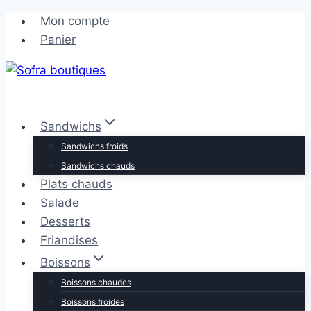
Aller
Aller
Mon compte
au
au
Panier
contenu
contenu
Sandwichs
Sandwichs froids
Sandwichs chauds
Plats chauds
Salade
Desserts
Friandises
Boissons
Boissons chaudes
Boissons froides