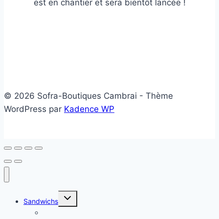
est en chantier et sera bientôt lancée !
© 2026 Sofra-Boutiques Cambrai - Thème
WordPress par
Kadence WP
Ouvrir/fermer
Sandwichs
le
menu
Sandwichs froids
enfant