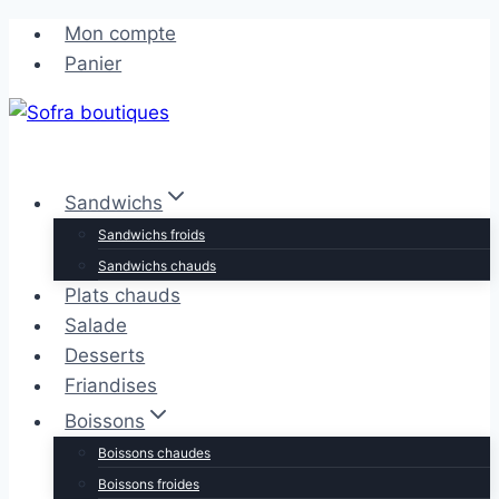
Aller
Aller
Mon compte
au
au
Panier
contenu
contenu
Sandwichs
Sandwichs froids
Sandwichs chauds
Plats chauds
Salade
Desserts
Friandises
Boissons
Boissons chaudes
Boissons froides