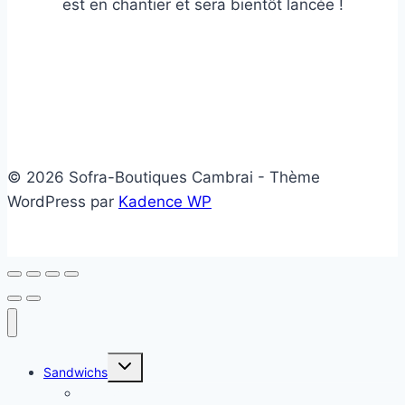
est en chantier et sera bientôt lancée !
© 2026 Sofra-Boutiques Cambrai - Thème
WordPress par
Kadence WP
Ouvrir/fermer
Sandwichs
le
menu
Sandwichs froids
enfant