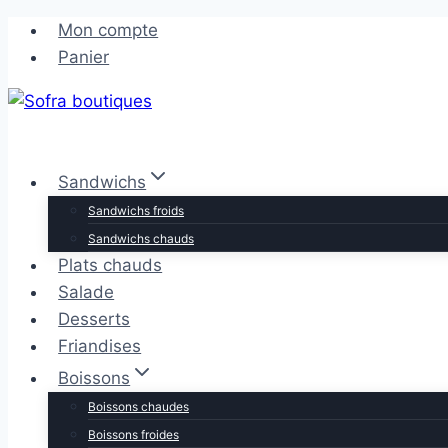
Aller
Aller
Mon compte
au
au
Panier
contenu
contenu
Sandwichs
Sandwichs froids
Sandwichs chauds
Plats chauds
Salade
Desserts
Friandises
Boissons
Boissons chaudes
Boissons froides