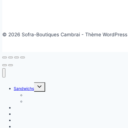
© 2026 Sofra-Boutiques Cambrai - Thème WordPress
Ouvrir/fermer
Sandwichs
le
menu
Sandwichs froids
enfant
Sandwichs chauds
Plats chauds
Salade
Desserts
Friandises