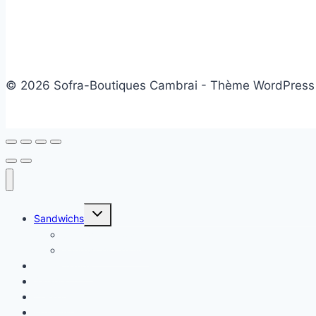
© 2026 Sofra-Boutiques Cambrai - Thème WordPress
Ouvrir/fermer
Sandwichs
le
menu
Sandwichs froids
enfant
Sandwichs chauds
Plats chauds
Salade
Desserts
Friandises