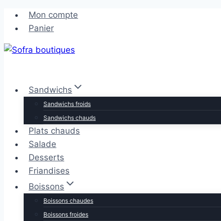
Aller
Aller
Mon compte
au
au
Panier
contenu
contenu
Sandwichs
Sandwichs froids
Sandwichs chauds
Plats chauds
Salade
Desserts
Friandises
Boissons
Boissons chaudes
Boissons froides