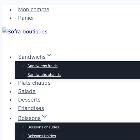
Aller
Aller
Mon compte
au
au
Panier
contenu
contenu
Sandwichs
Sandwichs froids
Sandwichs chauds
Plats chauds
Salade
Desserts
Friandises
Boissons
Boissons chaudes
Boissons froides