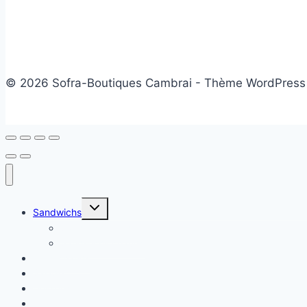
© 2026 Sofra-Boutiques Cambrai - Thème WordPress
Ouvrir/fermer
Sandwichs
le
menu
Sandwichs froids
enfant
Sandwichs chauds
Plats chauds
Salade
Desserts
Friandises