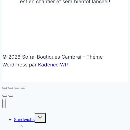
est en chantier et sera bientôt lancée !
© 2026 Sofra-Boutiques Cambrai - Thème
WordPress par
Kadence WP
Ouvrir/fermer
Sandwichs
le
menu
Sandwichs froids
enfant