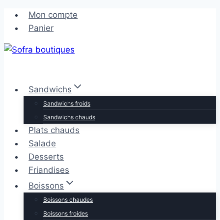
Aller
Aller
Mon compte
au
au
Panier
contenu
contenu
Sandwichs
Sandwichs froids
Sandwichs chauds
Plats chauds
Salade
Desserts
Friandises
Boissons
Boissons chaudes
Boissons froides