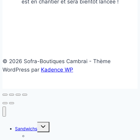
est en chantier et sera bientôt lancée !
© 2026 Sofra-Boutiques Cambrai - Thème
WordPress par
Kadence WP
Ouvrir/fermer
Sandwichs
le
menu
Sandwichs froids
enfant