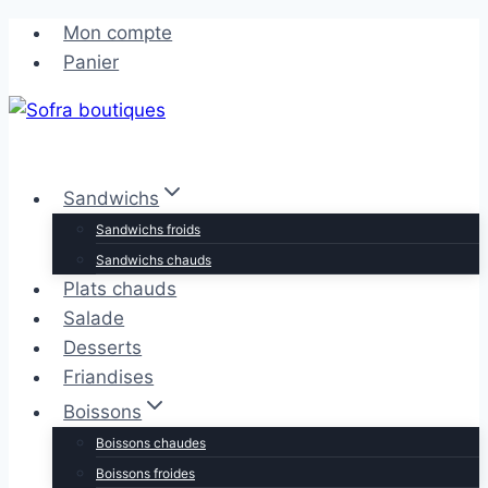
Aller
Aller
Mon compte
au
au
Panier
contenu
contenu
Sandwichs
Sandwichs froids
Sandwichs chauds
Plats chauds
Salade
Desserts
Friandises
Boissons
Boissons chaudes
Boissons froides