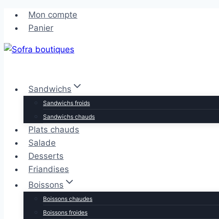
Aller
Aller
Mon compte
au
au
Panier
contenu
contenu
Sandwichs
Sandwichs froids
Sandwichs chauds
Plats chauds
Salade
Desserts
Friandises
Boissons
Boissons chaudes
Boissons froides