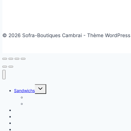
© 2026 Sofra-Boutiques Cambrai - Thème WordPress
Ouvrir/fermer
Sandwichs
le
menu
Sandwichs froids
enfant
Sandwichs chauds
Plats chauds
Salade
Desserts
Friandises