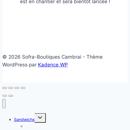
est en chantier et sera bientôt lancée !
© 2026 Sofra-Boutiques Cambrai - Thème
WordPress par
Kadence WP
Ouvrir/fermer
Sandwichs
le
menu
Sandwichs froids
enfant