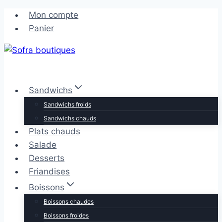
Aller
Aller
Mon compte
au
au
Panier
contenu
contenu
Sandwichs
Sandwichs froids
Sandwichs chauds
Plats chauds
Salade
Desserts
Friandises
Boissons
Boissons chaudes
Boissons froides