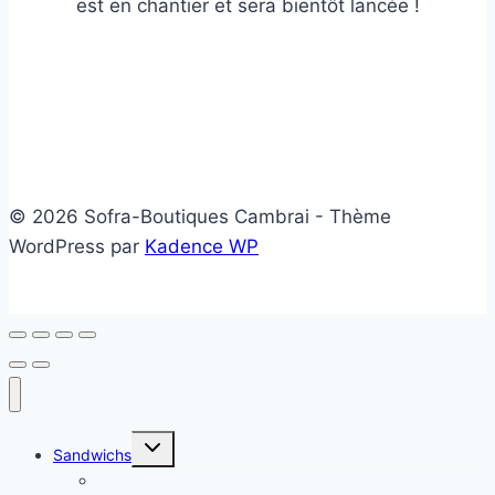
est en chantier et sera bientôt lancée !
© 2026 Sofra-Boutiques Cambrai - Thème
WordPress par
Kadence WP
Ouvrir/fermer
Sandwichs
le
menu
Sandwichs froids
enfant