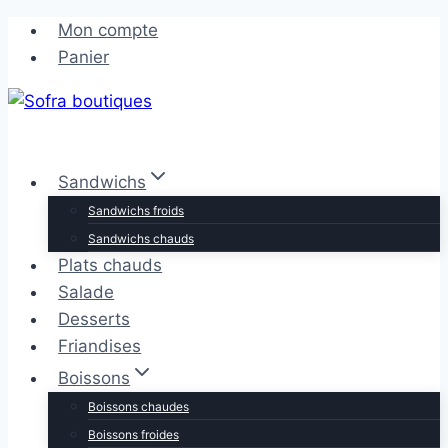
Aller
Aller
Mon compte
au
au
Panier
contenu
contenu
Sandwichs
Sandwichs froids
Sandwichs chauds
Plats chauds
Salade
Desserts
Friandises
Boissons
Boissons chaudes
Boissons froides