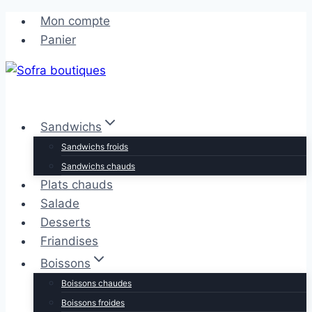
Aller
Aller
Mon compte
au
au
Panier
contenu
contenu
Sandwichs
Sandwichs froids
Sandwichs chauds
Plats chauds
Salade
Desserts
Friandises
Boissons
Boissons chaudes
Boissons froides