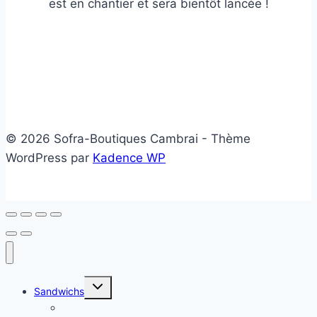
est en chantier et sera bientôt lancée !
© 2026 Sofra-Boutiques Cambrai - Thème
WordPress par
Kadence WP
Ouvrir/fermer
Sandwichs
le
menu
Sandwichs froids
enfant