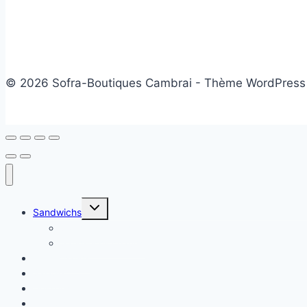
© 2026 Sofra-Boutiques Cambrai - Thème WordPress
Ouvrir/fermer
Sandwichs
le
menu
Sandwichs froids
enfant
Sandwichs chauds
Plats chauds
Salade
Desserts
Friandises