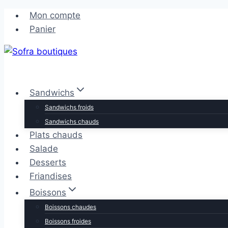
Aller
Aller
Mon compte
au
au
Panier
contenu
contenu
Sandwichs
Sandwichs froids
Sandwichs chauds
Plats chauds
Salade
Desserts
Friandises
Boissons
Boissons chaudes
Boissons froides