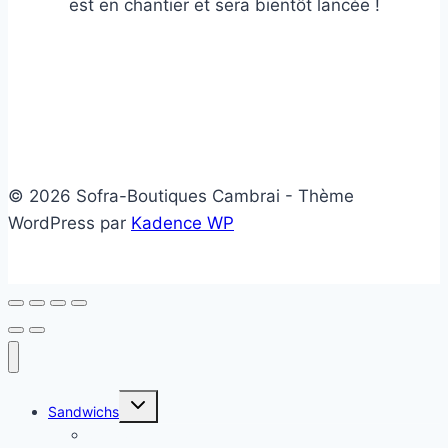
est en chantier et sera bientôt lancée !
© 2026 Sofra-Boutiques Cambrai - Thème
WordPress par
Kadence WP
Ouvrir/fermer
Sandwichs
le
menu
Sandwichs froids
enfant