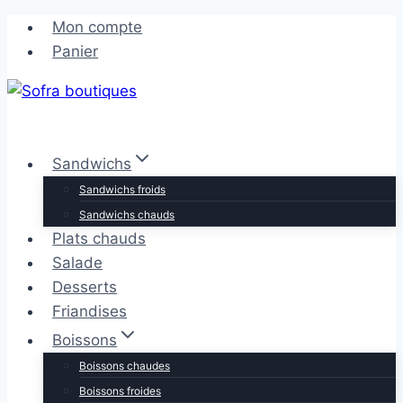
Aller
Aller
Mon compte
au
au
Panier
contenu
contenu
Sandwichs
Sandwichs froids
Sandwichs chauds
Plats chauds
Salade
Desserts
Friandises
Boissons
Boissons chaudes
Boissons froides