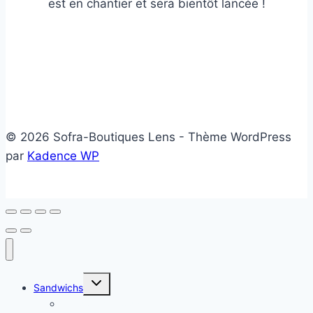
est en chantier et sera bientôt lancée !
© 2026 Sofra-Boutiques Lens - Thème WordPress
par
Kadence WP
Ouvrir/fermer
Sandwichs
le
menu
Sandwichs froids
enfant