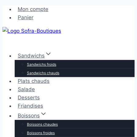
Aller
Aller
Mon compte
au
au
Panier
contenu
contenu
Sandwichs
Sandwichs froids
Sandwichs chauds
Plats chauds
Salade
Desserts
Friandises
Boissons
Boissons chaudes
Boissons froides