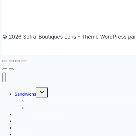
© 2026 Sofra-Boutiques Lens - Thème WordPress pa
Ouvrir/fermer
Sandwichs
le
menu
Sandwichs froids
enfant
Sandwichs chauds
Plats chauds
Salade
Desserts
Friandises