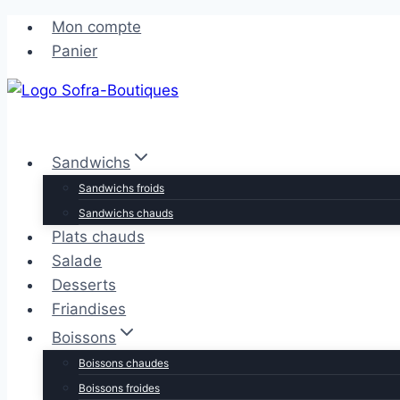
Aller
Aller
Mon compte
au
au
Panier
contenu
contenu
Sandwichs
Sandwichs froids
Sandwichs chauds
Plats chauds
Salade
Desserts
Friandises
Boissons
Boissons chaudes
Boissons froides