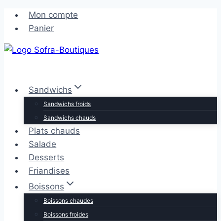
Aller
Aller
Mon compte
au
au
Panier
contenu
contenu
Sandwichs
Sandwichs froids
Sandwichs chauds
Plats chauds
Salade
Desserts
Friandises
Boissons
Boissons chaudes
Boissons froides