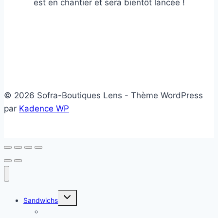
est en chantier et sera bientôt lancée !
© 2026 Sofra-Boutiques Lens - Thème WordPress
par
Kadence WP
Ouvrir/fermer
Sandwichs
le
menu
Sandwichs froids
enfant