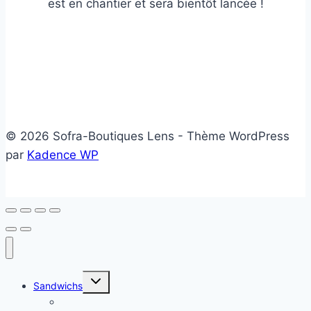
est en chantier et sera bientôt lancée !
© 2026 Sofra-Boutiques Lens - Thème WordPress
par
Kadence WP
Ouvrir/fermer
Sandwichs
le
menu
Sandwichs froids
enfant