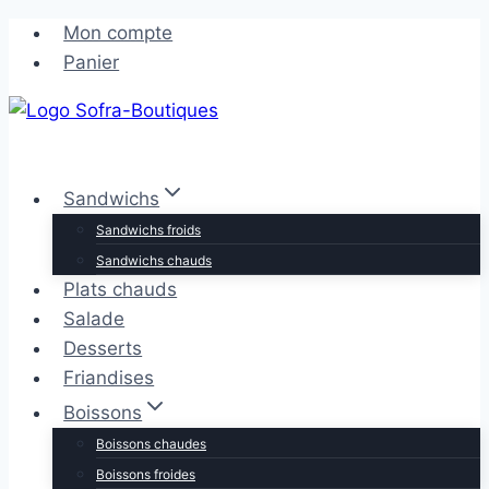
Aller
Aller
Mon compte
au
au
Panier
contenu
contenu
Sandwichs
Sandwichs froids
Sandwichs chauds
Plats chauds
Salade
Desserts
Friandises
Boissons
Boissons chaudes
Boissons froides