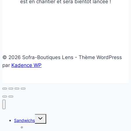
est en chantier et sera bientôt lancée !
© 2026 Sofra-Boutiques Lens - Thème WordPress
par
Kadence WP
Ouvrir/fermer
Sandwichs
le
menu
Sandwichs froids
enfant