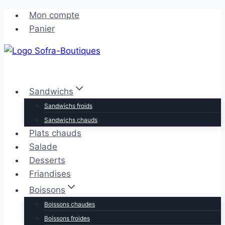
Aller
Aller
Mon compte
au
au
Panier
contenu
contenu
Sandwichs
Sandwichs froids
Sandwichs chauds
Plats chauds
Salade
Desserts
Friandises
Boissons
Boissons chaudes
Boissons froides