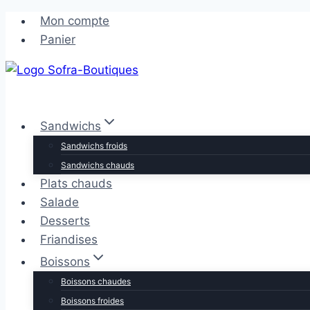
Aller
Aller
Mon compte
au
au
Panier
contenu
contenu
Sandwichs
Sandwichs froids
Sandwichs chauds
Plats chauds
Salade
Desserts
Friandises
Boissons
Boissons chaudes
Boissons froides