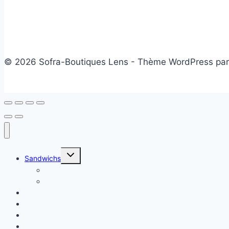
© 2026 Sofra-Boutiques Lens - Thème WordPress pa
Ouvrir/fermer
Sandwichs
le
menu
Sandwichs froids
enfant
Sandwichs chauds
Plats chauds
Salade
Desserts
Friandises