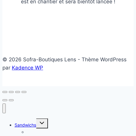
est en chantier et sera bientôt lancée !
© 2026 Sofra-Boutiques Lens - Thème WordPress
par
Kadence WP
Ouvrir/fermer
Sandwichs
le
menu
Sandwichs froids
enfant