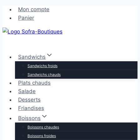
Aller
Aller
Mon compte
au
au
Panier
contenu
contenu
Sandwichs
Sandwichs froids
Sandwichs chauds
Plats chauds
Salade
Desserts
Friandises
Boissons
Boissons chaudes
Boissons froides