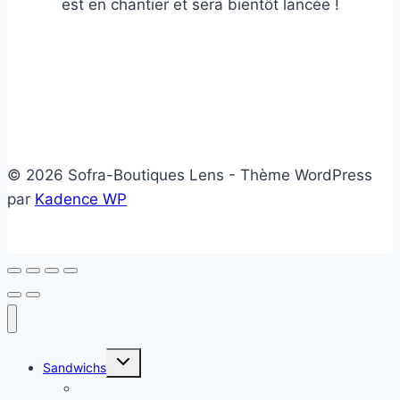
est en chantier et sera bientôt lancée !
© 2026 Sofra-Boutiques Lens - Thème WordPress
par
Kadence WP
Ouvrir/fermer
Sandwichs
le
menu
Sandwichs froids
enfant