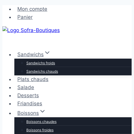
Aller
Aller
Mon compte
au
au
Panier
contenu
contenu
Sandwichs
Sandwichs froids
Sandwichs chauds
Plats chauds
Salade
Desserts
Friandises
Boissons
Boissons chaudes
Boissons froides