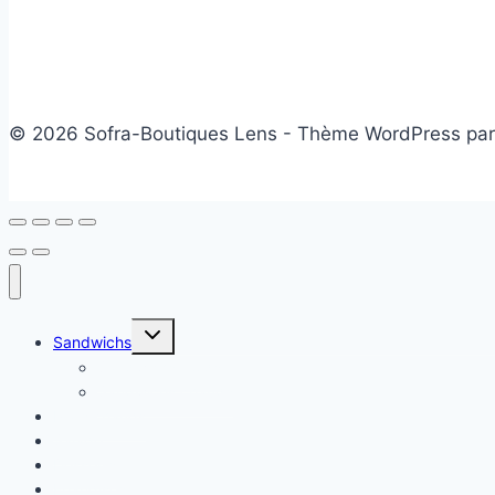
© 2026 Sofra-Boutiques Lens - Thème WordPress pa
Ouvrir/fermer
Sandwichs
le
menu
Sandwichs froids
enfant
Sandwichs chauds
Plats chauds
Salade
Desserts
Friandises