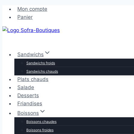
Aller
Aller
Mon compte
au
au
Panier
contenu
contenu
Sandwichs
Sandwichs froids
Sandwichs chauds
Plats chauds
Salade
Desserts
Friandises
Boissons
Boissons chaudes
Boissons froides