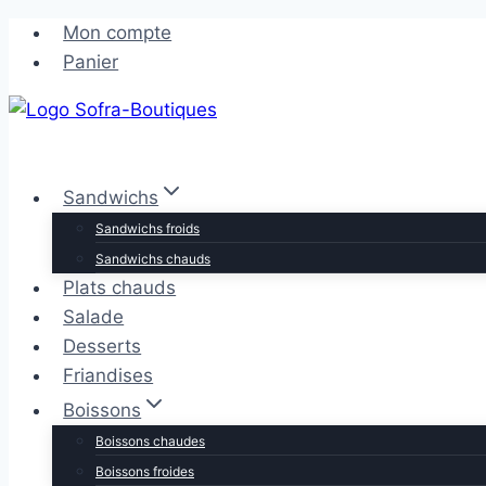
Aller
Aller
Mon compte
au
au
Panier
contenu
contenu
Sandwichs
Sandwichs froids
Sandwichs chauds
Plats chauds
Salade
Desserts
Friandises
Boissons
Boissons chaudes
Boissons froides