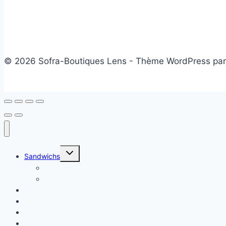
© 2026 Sofra-Boutiques Lens - Thème WordPress pa
Ouvrir/fermer
Sandwichs
le
menu
Sandwichs froids
enfant
Sandwichs chauds
Plats chauds
Salade
Desserts
Friandises