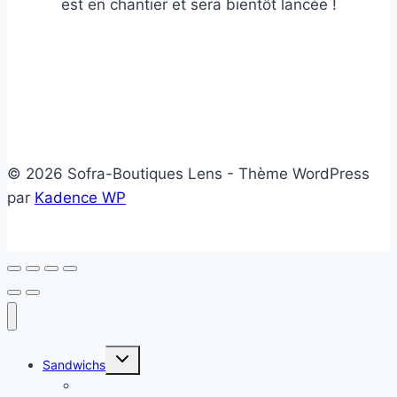
est en chantier et sera bientôt lancée !
© 2026 Sofra-Boutiques Lens - Thème WordPress
par
Kadence WP
Ouvrir/fermer
Sandwichs
le
menu
Sandwichs froids
enfant