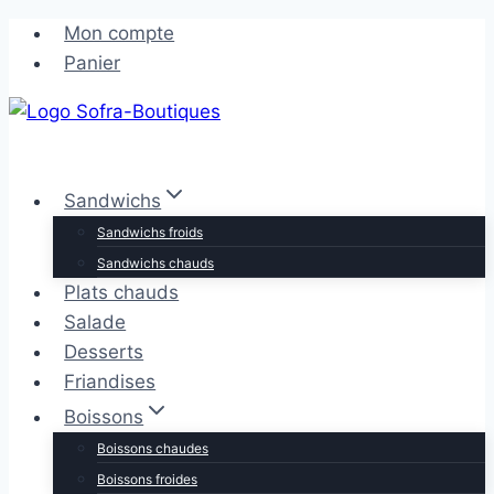
Aller
Aller
Mon compte
au
au
Panier
contenu
contenu
Sandwichs
Sandwichs froids
Sandwichs chauds
Plats chauds
Salade
Desserts
Friandises
Boissons
Boissons chaudes
Boissons froides