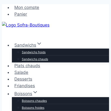
Aller
Aller
Mon compte
au
au
Panier
contenu
contenu
Sandwichs
Sandwichs froids
Sandwichs chauds
Plats chauds
Salade
Desserts
Friandises
Boissons
Boissons chaudes
Boissons froides