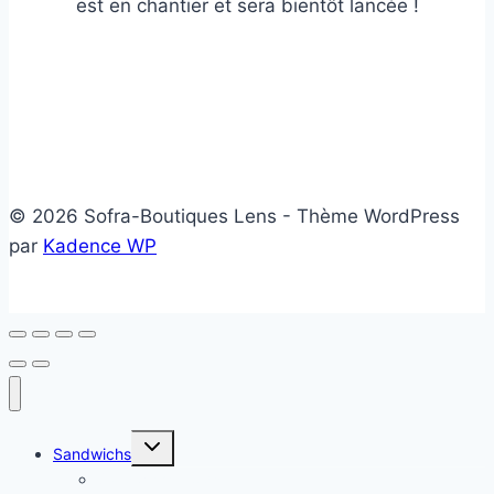
est en chantier et sera bientôt lancée !
© 2026 Sofra-Boutiques Lens - Thème WordPress
par
Kadence WP
Ouvrir/fermer
Sandwichs
le
menu
Sandwichs froids
enfant