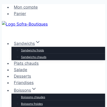
Aller
Aller
Mon compte
au
au
Panier
contenu
contenu
Sandwichs
Sandwichs froids
Sandwichs chauds
Plats chauds
Salade
Desserts
Friandises
Boissons
Boissons chaudes
Boissons froides