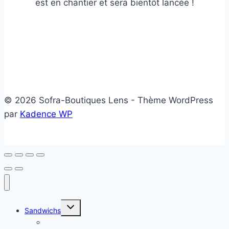
est en chantier et sera bientôt lancée !
© 2026 Sofra-Boutiques Lens - Thème WordPress
par
Kadence WP
Ouvrir/fermer
Sandwichs
le
menu
Sandwichs froids
enfant