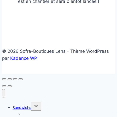
est en chantier et sera bientôt lancée !
© 2026 Sofra-Boutiques Lens - Thème WordPress
par
Kadence WP
Ouvrir/fermer
Sandwichs
le
menu
Sandwichs froids
enfant