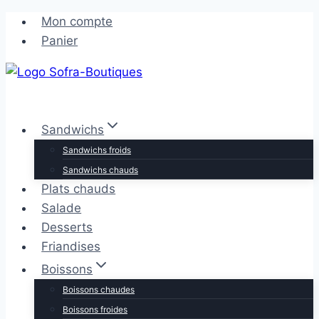
Aller
Aller
Mon compte
au
au
Panier
contenu
contenu
Sandwichs
Sandwichs froids
Sandwichs chauds
Plats chauds
Salade
Desserts
Friandises
Boissons
Boissons chaudes
Boissons froides