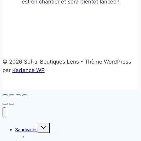
est en chantier et sera bientôt lancée !
© 2026 Sofra-Boutiques Lens - Thème WordPress
par
Kadence WP
Ouvrir/fermer
Sandwichs
le
menu
Sandwichs froids
enfant