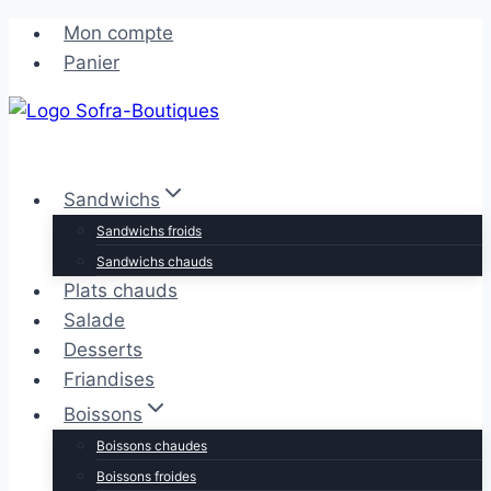
Aller
Aller
Mon compte
au
au
Panier
contenu
contenu
Sandwichs
Sandwichs froids
Sandwichs chauds
Plats chauds
Salade
Desserts
Friandises
Boissons
Boissons chaudes
Boissons froides