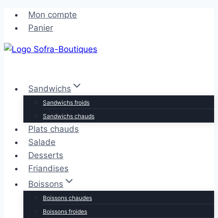
Aller
Aller
Mon compte
au
au
Panier
contenu
contenu
Sandwichs
Sandwichs froids
Sandwichs chauds
Plats chauds
Salade
Desserts
Friandises
Boissons
Boissons chaudes
Boissons froides