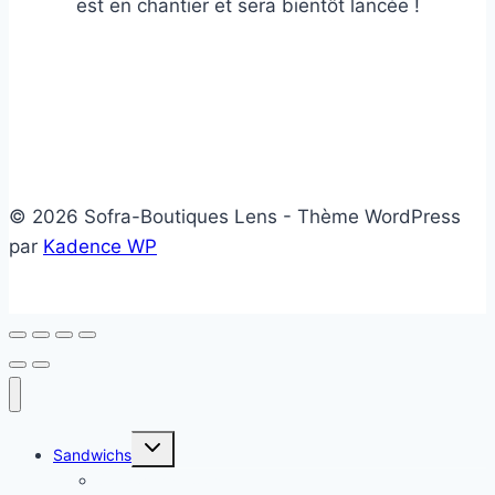
est en chantier et sera bientôt lancée !
© 2026 Sofra-Boutiques Lens - Thème WordPress
par
Kadence WP
Ouvrir/fermer
Sandwichs
le
menu
Sandwichs froids
enfant