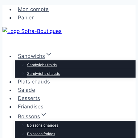
Aller
Aller
Mon compte
au
au
Panier
contenu
contenu
Sandwichs
Sandwichs froids
Sandwichs chauds
Plats chauds
Salade
Desserts
Friandises
Boissons
Boissons chaudes
Boissons froides