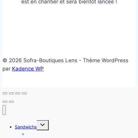
est en chantier et sera bientôt lancée !
© 2026 Sofra-Boutiques Lens - Thème WordPress
par
Kadence WP
Ouvrir/fermer
Sandwichs
le
menu
Sandwichs froids
enfant