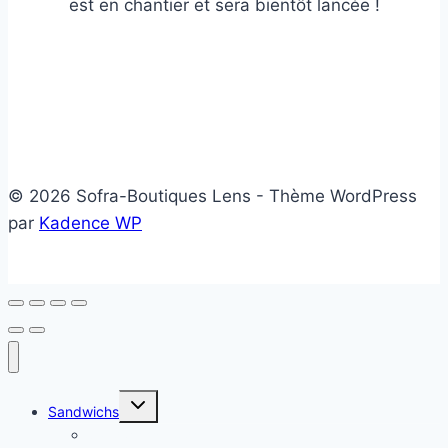
est en chantier et sera bientôt lancée !
© 2026 Sofra-Boutiques Lens - Thème WordPress
par
Kadence WP
Ouvrir/fermer
Sandwichs
le
menu
Sandwichs froids
enfant