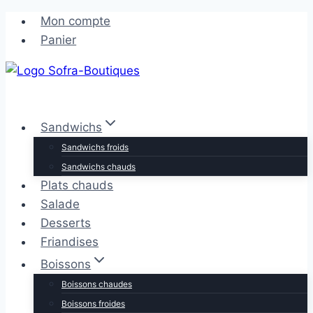
Aller
Aller
Mon compte
au
au
Panier
contenu
contenu
Sandwichs
Sandwichs froids
Sandwichs chauds
Plats chauds
Salade
Desserts
Friandises
Boissons
Boissons chaudes
Boissons froides