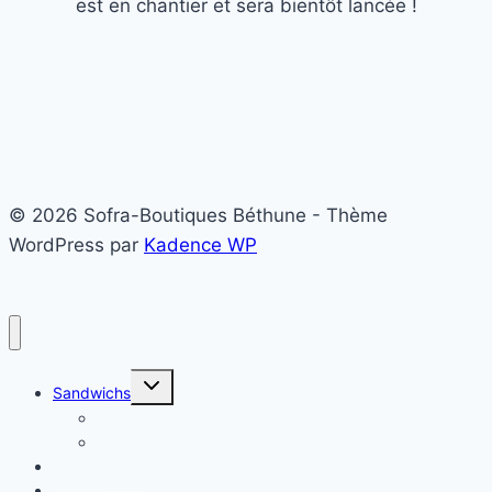
est en chantier et sera bientôt lancée !
© 2026 Sofra-Boutiques Béthune - Thème
WordPress par
Kadence WP
Ouvrir/fermer
Sandwichs
le
menu
Sandwichs froids
enfant
Sandwichs chauds
Plats chauds
Salade