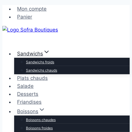
Aller
Aller
Mon compte
au
au
Panier
contenu
contenu
Sandwichs
Sandwichs froids
Sandwichs chauds
Plats chauds
Salade
Desserts
Friandises
Boissons
Boissons chaudes
Boissons froides