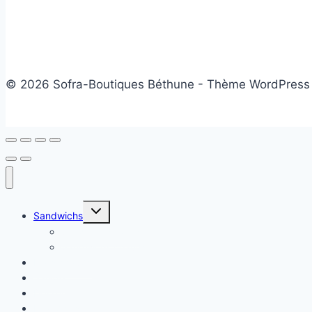
© 2026 Sofra-Boutiques Béthune - Thème WordPress
Ouvrir/fermer
Sandwichs
le
menu
Sandwichs froids
enfant
Sandwichs chauds
Plats chauds
Salade
Desserts
Friandises