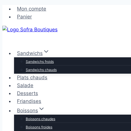
Aller
Aller
Mon compte
au
au
Panier
contenu
contenu
Sandwichs
Sandwichs froids
Sandwichs chauds
Plats chauds
Salade
Desserts
Friandises
Boissons
Boissons chaudes
Boissons froides