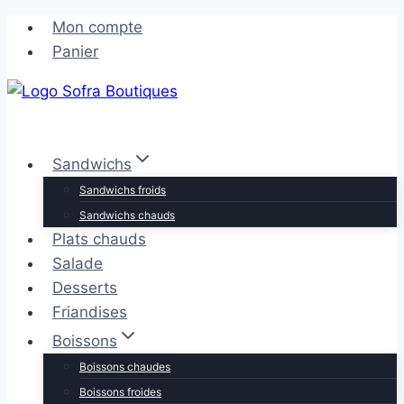
Aller
Aller
Mon compte
au
au
Panier
contenu
contenu
Sandwichs
Sandwichs froids
Sandwichs chauds
Plats chauds
Salade
Desserts
Friandises
Boissons
Boissons chaudes
Boissons froides