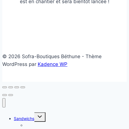
est en chantier et sera bientôt lancée !
© 2026 Sofra-Boutiques Béthune - Thème
WordPress par
Kadence WP
Ouvrir/fermer
Sandwichs
le
menu
Sandwichs froids
enfant