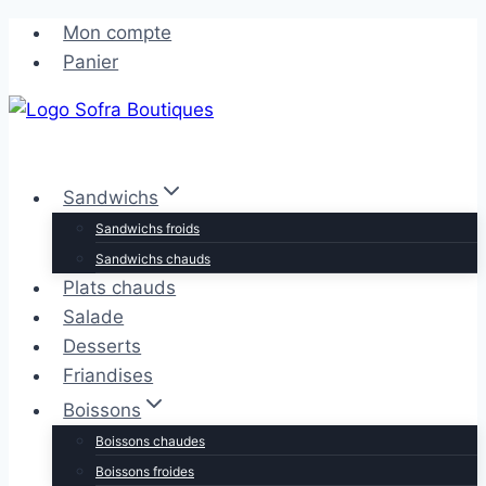
Aller
Aller
Mon compte
au
au
Panier
contenu
contenu
Sandwichs
Sandwichs froids
Sandwichs chauds
Plats chauds
Salade
Desserts
Friandises
Boissons
Boissons chaudes
Boissons froides