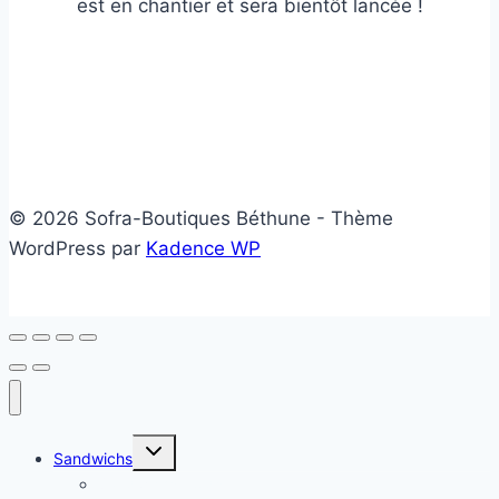
est en chantier et sera bientôt lancée !
© 2026 Sofra-Boutiques Béthune - Thème
WordPress par
Kadence WP
Ouvrir/fermer
Sandwichs
le
menu
Sandwichs froids
enfant