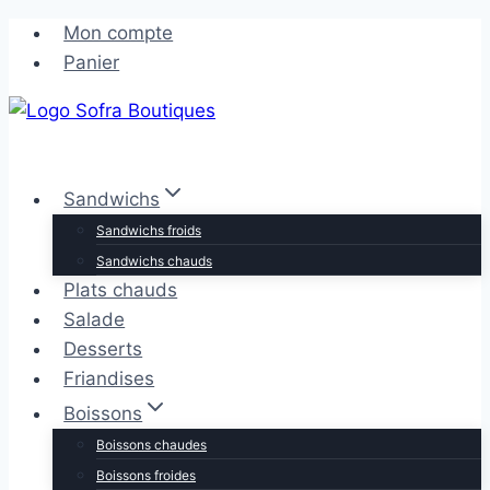
Aller
Aller
Mon compte
au
au
Panier
contenu
contenu
Sandwichs
Sandwichs froids
Sandwichs chauds
Plats chauds
Salade
Desserts
Friandises
Boissons
Boissons chaudes
Boissons froides