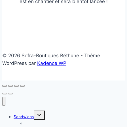
est en chantier et sera bientôt lancée !
© 2026 Sofra-Boutiques Béthune - Thème
WordPress par
Kadence WP
Ouvrir/fermer
Sandwichs
le
menu
Sandwichs froids
enfant