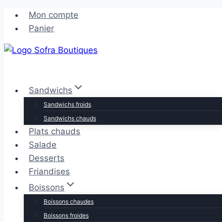
Aller
Aller
Mon compte
au
au
Panier
contenu
contenu
Sandwichs
Sandwichs froids
Sandwichs chauds
Plats chauds
Salade
Desserts
Friandises
Boissons
Boissons chaudes
Boissons froides