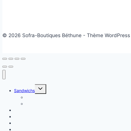
© 2026 Sofra-Boutiques Béthune - Thème WordPress
Ouvrir/fermer
Sandwichs
le
menu
Sandwichs froids
enfant
Sandwichs chauds
Plats chauds
Salade
Desserts
Friandises