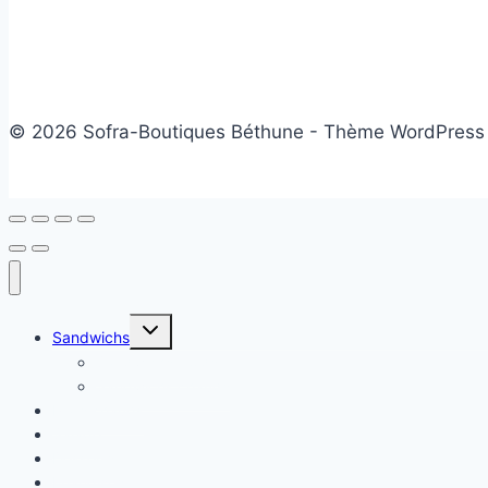
© 2026 Sofra-Boutiques Béthune - Thème WordPress
Ouvrir/fermer
Sandwichs
le
menu
Sandwichs froids
enfant
Sandwichs chauds
Plats chauds
Salade
Desserts
Friandises