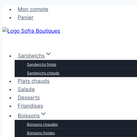
Aller
Aller
Mon compte
au
au
Panier
contenu
contenu
Sandwichs
Sandwichs froids
Sandwichs chauds
Plats chauds
Salade
Desserts
Friandises
Boissons
Boissons chaudes
Boissons froides