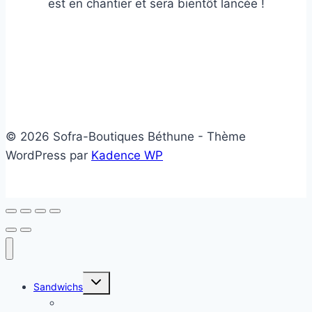
est en chantier et sera bientôt lancée !
© 2026 Sofra-Boutiques Béthune - Thème
WordPress par
Kadence WP
Ouvrir/fermer
Sandwichs
le
menu
Sandwichs froids
enfant