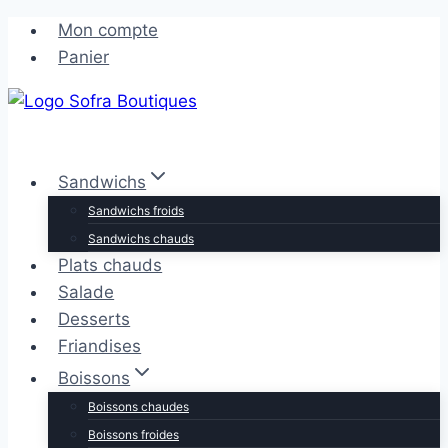
Aller
Aller
Mon compte
au
au
Panier
contenu
contenu
Sandwichs
Sandwichs froids
Sandwichs chauds
Plats chauds
Salade
Desserts
Friandises
Boissons
Boissons chaudes
Boissons froides